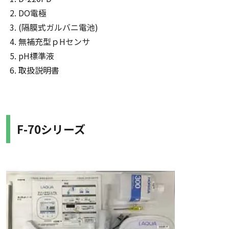
DO電極
(隔膜式ガルバニ電池)
無補充型ｐHセンサ
pH標準液
取扱説明書
F-70シリーズ