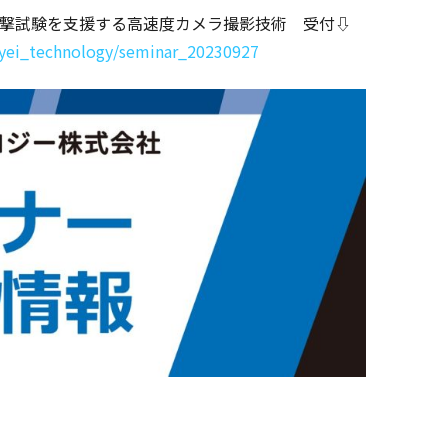
00 落下衝撃試験を支援する高速度カメラ撮影技術 受付⇩
inyei_technology/seminar_20230927