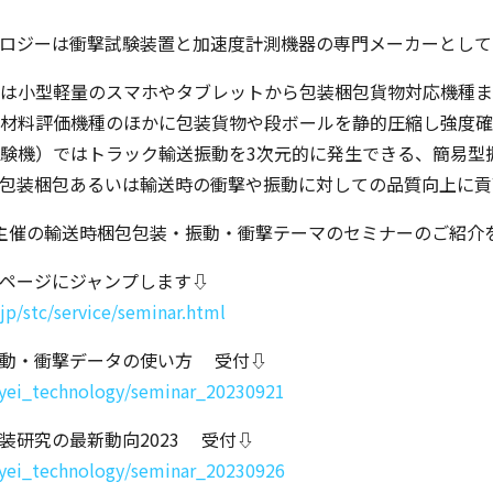
ロジーは衝撃試験装置と加速度計測機器の専門メーカーとして
は小型軽量のスマホやタブレットから包装梱包貨物対応機種ま
材料評価機種のほかに包装貨物や段ボールを静的圧縮し強度確
験機）ではトラック輸送振動を3次元的に発生できる、簡易型
包装梱包あるいは輸送時の衝撃や振動に対しての品質向上に貢
主催の輸送時梱包包装・振動・衝撃テーマのセミナーのご紹介
ページにジャンプします⇩
jp/stc/service/seminar.html
00 輸送振動・衝撃データの使い方 受付⇩
inyei_technology/seminar_20230921
0 輸送包装研究の最新動向2023 受付⇩
inyei_technology/seminar_20230926