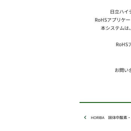
日立ハイ
RoHSアプリケ
本システムは
RoH
お問い
HORIBA 固体中酸素・窒素・水素分析