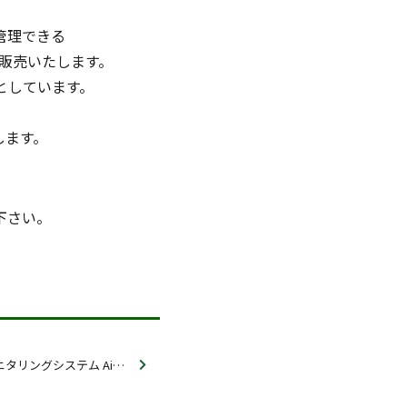
管理できる
に販売いたします。
としています。
します。
下さい。
アドバンテスト 遠隔モニタリングシステム AirLogger™ Cloud