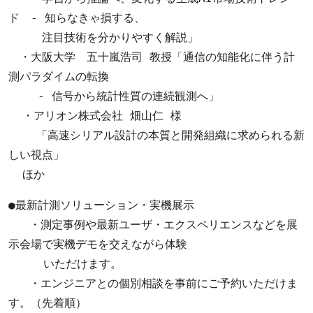
ド　- 知らなきゃ損する、

　　　注目技術を分かりやすく解説」

　・大阪大学　五十嵐浩司 教授「通信の知能化に伴う計
測パラダイムの転換　

　 　- 信号から統計性質の連続観測へ」

  ・アリオン株式会社 畑山仁 様

    「高速シリアル設計の本質と開発組織に求められる新
しい視点」

  ほか
●最新計測ソリューション・実機展示

   ・測定事例や最新ユーザ・エクスペリエンスなどを展
示会場で実機デモを交えながら体験

     いただけます。

   ・エンジニアとの個別相談を事前にご予約いただけま
す。（先着順）