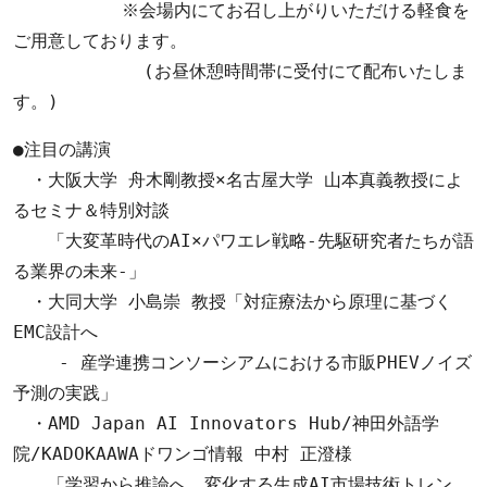
          ※会場内にてお召し上がりいただける軽食を
ご用意しております。

            (お昼休憩時間帯に受付にて配布いたしま
す。)
●注目の講演

　・大阪大学 舟木剛教授×名古屋大学 山本真義教授によ
るセミナ＆特別対談

　　「大変革時代のAI×パワエレ戦略-先駆研究者たちが語
る業界の未来-」

　・大同大学 小島崇 教授「対症療法から原理に基づく
EMC設計へ

　　 - 産学連携コンソーシアムにおける市販PHEVノイズ
予測の実践」

　・AMD Japan AI Innovators Hub/神田外語学
院/KADOKAAWAドワンゴ情報 中村 正澄様

　　「学習から推論へ、変化する生成AI市場技術トレン