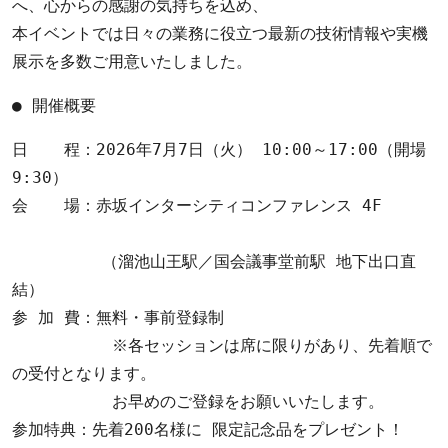
へ、心からの感謝の気持ちを込め、

本イベントでは日々の業務に役立つ最新の技術情報や実機
展示を多数ご用意いたしました。
● 開催概要 
日　  程：2026年7月7日（火） 10:00～17:00（開場 
9:30） 

会　  場：赤坂インターシティコンファレンス 4F 
         （溜池山王駅／国会議事堂前駅 地下出口直
結） 

参 加 費：無料・事前登録制   　　　　 

          ※各セッションは席に限りがあり、先着順で
の受付となります。          

          お早めのご登録をお願いいたします。 

参加特典：先着200名様に 限定記念品をプレゼント！          
