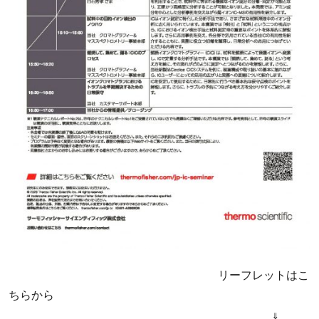
　　　　                       リーフレットはこ
ちらから

 　　　　　　  　　　                  　⇓　           
